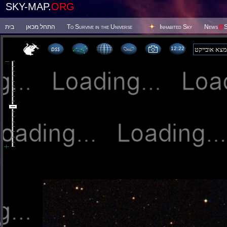
SKY-MAP.
ORG
בית
התחל מכאן
To Survive in the Universe
Inhabited Sky
News
@
S
12:22