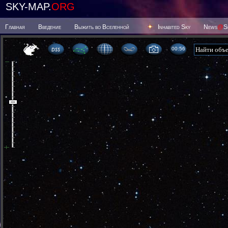
SKY-MAP.
ORG
Главная
Введение
Выжить во Вселенной
Inhabited Sky
News
@
S
00 56