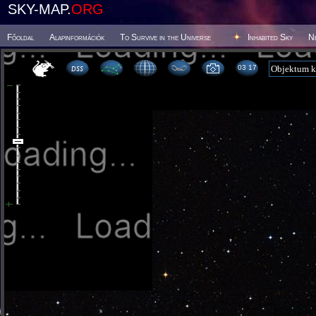
SKY-MAP.
ORG
Főoldal
Alapinformációk
To Survive in the Universe
Inhabited Sky
N
03:17