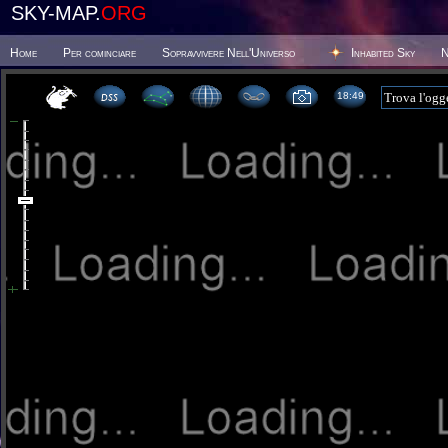
SKY-MAP.
ORG
Home
Per cominciare
Sopravvivere Nell'Universo
Inhabited Sky
N
18:49