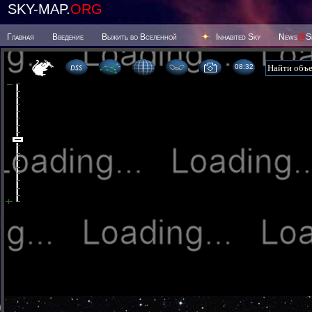
SKY-MAP.
ORG
Главная
Введение
Выжить во Вселенной
Inhabited Sky
News
@
S
08 32