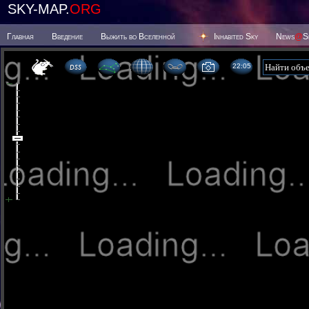
SKY-MAP.
ORG
Главная
Введение
Выжить во Вселенной
Inhabited Sky
News
@
S
22:05