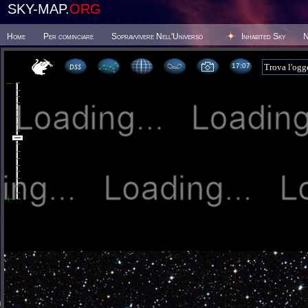
SKY-MAP.
ORG
Home
Per cominciare
Sopravvivere Nell'Universo
Inhabited Sky
N
17 07